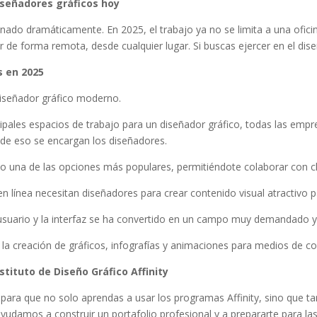
diseñadores gráficos hoy
nado dramáticamente. En 2025, el trabajo ya no se limita a una oficin
r de forma remota, desde cualquier lugar. Si buscas ejercer en el di
 en 2025
 diseñador gráfico moderno.
ncipales espacios de trabajo para un diseñador gráfico, todas las e
 de eso se encargan los diseñadores.
do una de las opciones más populares, permitiéndote colaborar con c
 línea necesitan diseñadores para crear contenido visual atractivo pa
 usuario y la interfaz se ha convertido en un campo muy demandado y 
 la creación de gráficos, infografías y animaciones para medios de c
stituto de Diseño Gráfico Affinity
 para que no solo aprendas a usar los programas Affinity, sino que ta
yudamos a construir un portafolio profesional y a prepararte para la